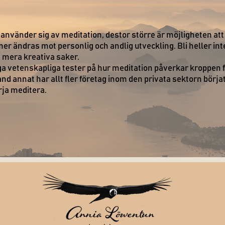
d använder sig av meditation, destor större är möjligheten a
mer ändras mot personlig och andlig utveckling. Bli heller in
d mera kreativa saker.
a vetenskapliga tester på hur meditation påverkar kroppen f
and annat har allt fler företag inom den privata sektorn börj
rja meditera.