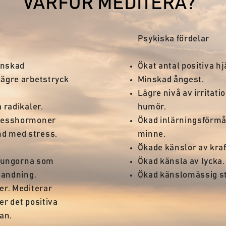
VARFÖR MEDITERA?
Psykiska fördelar
inskad
Ökat antal positiva h
lägre arbetstryck
Minskad ångest.
Lägre nivå av irritati
a radikaler.
humör.
tresshormoner
Ökad inlärningsförmå
d med stress.
minne.
Ökade känslor av kraft
i lungorna som
Ökad känsla av lycka.
e andning.
Ökad känslomässig st
er. Mediterar
er det positiva
gan.