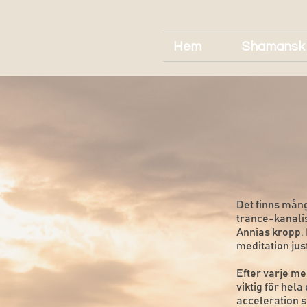
Hem
Shamansk
Det finns mång
trance-kanalis
Annias kropp. 
meditation just
Efter varje me
viktig för hela
acceleration s