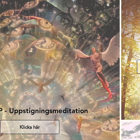
®RISE UP - Uppstigningsmeditation
Klicka här