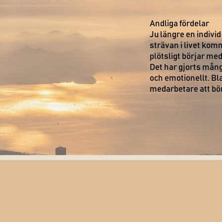
Andliga fördelar
Ju längre en indivi
strävan i livet kom
plötsligt börjar me
Det har gjorts mång
och emotionellt. Bl
medarbetare att bö