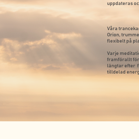
uppdateras och
Våra trancekan
Orion, trummed
flexibelt på p
Varje meditat
framförallt fö
längtar efter 
tilldelad ener