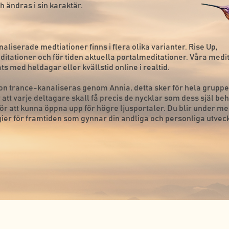
 ändras i sin karaktär.
aliserade medtiationer finns i flera olika varianter. Rise Up,
itationer och för tiden aktuella portalmeditationer.
Våra medit
lats med heldagar eller
kvällstid
online i realtid.
ion trance-kanaliseras genom Annia, detta sker för hela grupp
r att varje deltagare skall få precis de nycklar som dess själ be
för att kunna öppna upp för högre ljusportaler. Du blir under m
gier för framtiden som gynnar din andliga och personliga utveck