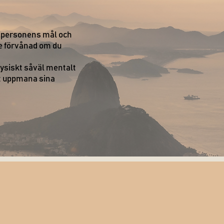
tt personens mål och
te förvånad om du
ysiskt såväl mentalt
at uppmana sina