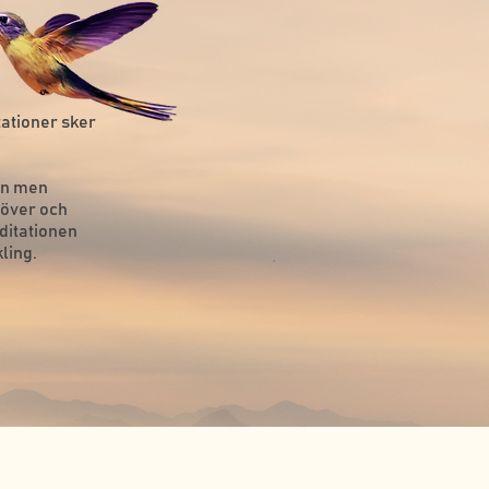
ationer sker
en men
höver och
editationen
ling.