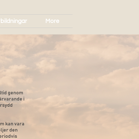
bildningar
More
lltid genom
närvarande i
arsydd
om kan vara
öljer den
eriodvis