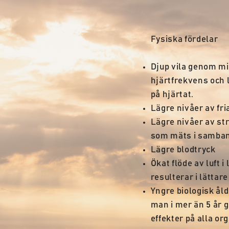
Fysiska fördelar
Djup vila genom m
hjärtfrekvens och 
på hjärtat.
Lägre nivåer av fri
Lägre nivåer av s
som mäts i samban
Lägre blodtryck
Ökat flöde av luft 
resulterar i lättar
Yngre biologisk åld
man i mer än 5 år g
effekter på alla or