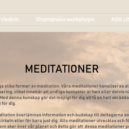
 Visdom
Shamanska workshops
ASK Ut
MEDITATIONER
a olika former av meditation. Våra meditationer kanaliseras a
ering, vilket innebär att andliga kontakter är helt eller delvis 
Med denna kunskap gör det möjligt för dig att få en helt skrädd
 för dig.
ditation överlämnas information och budskap till deltagarna s
 cirkeln eller för bara just dig. Alla meditationer utvecklas och f
om sker över vår planet och detta gör att dessa meditationer p