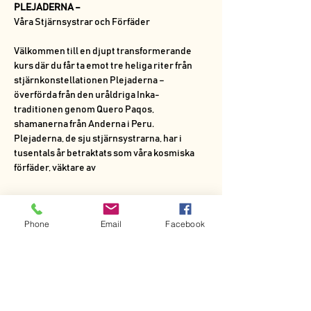
PLEJADERNA –
Våra Stjärnsystrar och Förfäder
Välkommen till en djupt transformerande 
kurs där du får ta emot tre heliga riter från
stjärnkonstellationen Plejaderna – 
överförda från den uråldriga Inka-
traditionen genom Quero Paqos,
shamanerna från Anderna i Peru.
Plejaderna, de sju stjärnsystrarna, har i 
tusentals år betraktats som våra kosmiska 
förfäder, väktare av
Visa mer
Phone
Email
Facebook
Dela detta evenemang