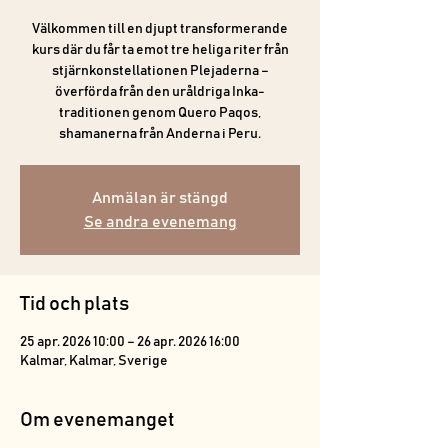
Välkommen till en djupt transformerande
kurs där du får ta emot tre heliga riter från
stjärnkonstellationen Plejaderna –
överförda från den uråldriga Inka-
traditionen genom Quero Paqos,
shamanerna från Anderna i Peru.
Anmälan är stängd
Se andra evenemang
Tid och plats
25 apr. 2026 10:00 – 26 apr. 2026 16:00
Kalmar, Kalmar, Sverige
Om evenemanget