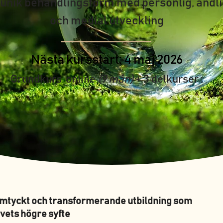
 unik behandlingsform med personlig, andl
och medial utveckling
Nästa kursstart: 4 maj 2026
Grundkurs online
(9 mån)
+ 3 delkurser :
mtyckt och transformerande utbildning som
 livets högre syfte