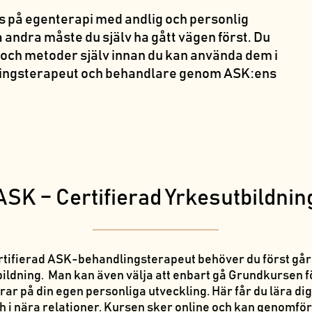
us på egenterapi med andlig och personlig
a andra måste du själv ha gått vägen först. Du
 och metoder själv innan du kan använda dem i
ingsterapeut och behandlare genom ASK:ens
ASK – Certifierad Yrkesutbildnin
l Certifierad ASK-behandlingsterapeut behöver du först g
utbildning. Man kan även välja att enbart gå Grundkursen
ar på din egen personliga utveckling. Här får du lära d
ch i nära relationer. Kursen sker online och kan genomföra