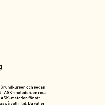
g
år Grundkursen och sedan
 för ASK-metoden, en
resa
ig ASK-metoden för att
s på valfri tid. Du väljer