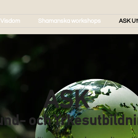
 Visdom
Shamanska workshops
ASK Ut
ASK
nd- och Yrkesutbildn