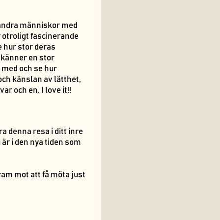
pt andra människor med
r otroligt fascinerande
 hur stor deras
g känner en stor
 med och se hur
och känslan av lätthet,
ar och en. I love it!!
a denna resa i ditt inre
u är i den nya tiden som
am mot att få möta just