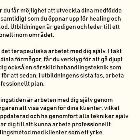
r du får möjlighet att utveckla dina medfödda
samtidigt som du öppnar upp för healing och
d. Utbildningen är gedigen och leder till ett
ionell inom området.
 det terapeutiska arbetet med dig själv. I takt
iala förmågor, får du verktyg för att gå djupt
är dig också en särskild behandlingsteknik som
– för att sedan, i utbildningens sista fas, arbeta
fessionellt plan.
ningstiden är arbeten med dig själv genom
garen att visa vägen för dina klienter, vilket
 uppdaterad och ha genomfört alla tekniker själv
ar dig till att kunna arbeta professionellt
ingsmetod med klienter som ett yrke.