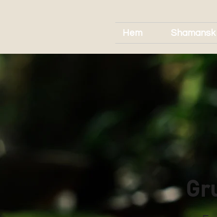
Hem
Shamansk
Gru