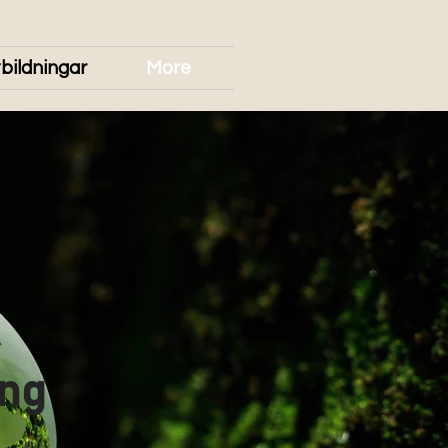
bildningar
More
ing