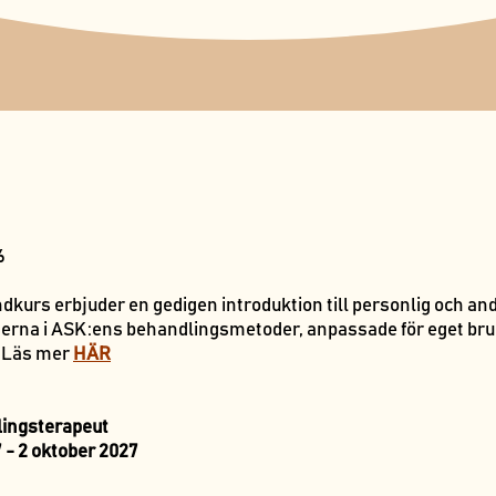
6
urs erbjuder en gedigen introduktion till personlig och andl
nderna i ASK:ens behandlingsmetoder, anpassade för eget br
Läs mer
HÄR
lingsterapeut
 - 2 oktober 2027