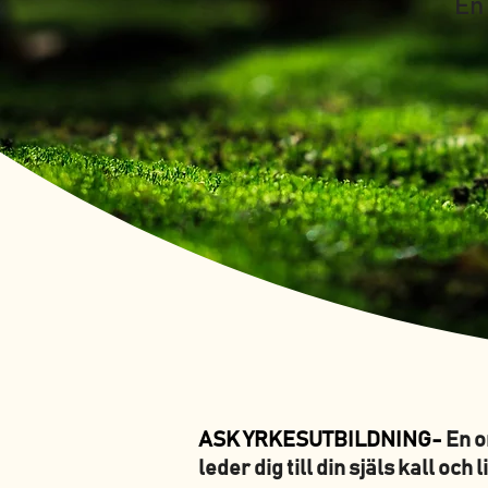
En
ASK YRKESUTBILDNING-
En o
leder dig till din själs kall och