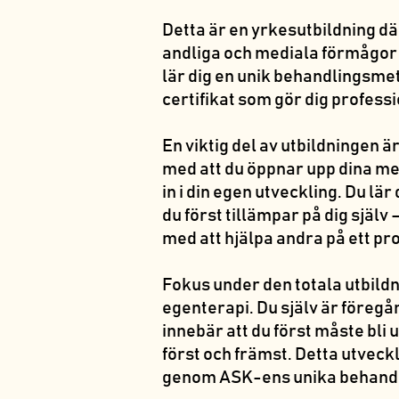
Detta är en yrkesutbildning dä
andliga och mediala förmågor 
lär dig en unik behandlingsmeto
certifikat som gör dig profess
En viktig del av utbildningen är
med att du öppnar upp dina med
in i din egen utveckling. Du l
du först tillämpar på dig själv 
med att hjälpa andra på ett pro
Fokus under den totala utbild
egenterapi. Du själv är föregån
innebär att du först måste bli
först och främst. Detta utveckl
genom ASK-ens unika behandl