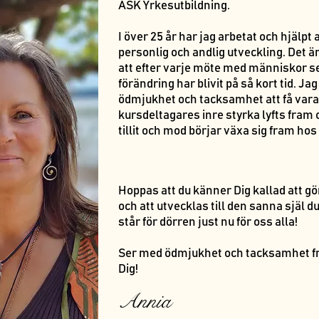
ASK Yrkesutbildning.
I över 25 år har jag arbetat och hjäl
personlig och andlig utveckling. Det ä
att efter varje möte med människor se
förändring har blivit på så kort tid. Ja
ödmjukhet och tacksamhet att få vara
kursdeltagares inre styrka lyfts fram 
tillit och mod börjar växa sig fram hos v
Hoppas att du känner Dig kallad att gör
och att utvecklas till den sanna själ d
står för dörren just nu för oss alla!
Ser med ödmjukhet och tacksamhet fr
Dig!
Annia