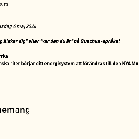
kurs
gsdag 4 maj 2026
ag älskar dig" eller "var den du är" på Quechua-språket
yrka
ska riter börjar ditt energisystem att förändras till den NYA 
enemang