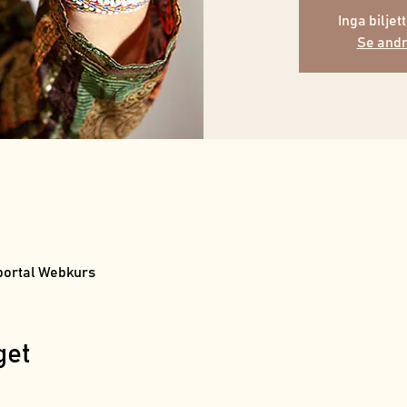
Inga biljett
Se and
portal Webkurs
get