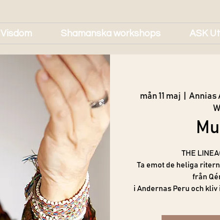
 Visdom
Shamanska workshops
ASK Ut
mån 11 maj
  |  
Annias 
W
Mu
THE LINEA
Ta emot de heliga ritern
från Qé
i Andernas Peru och kliv 