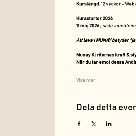
Kurslängd
: 12 veckor - Web
Kursstarter 2026
11 maj 2026 , 
sista anmälnin
Att leva i MUNAY betyder "j
Munay Ki riternas kraft & st
När du tar emot dessa Andin
Visa mer
Dela detta ev