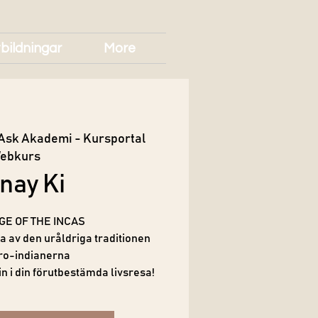
bildningar
More
Ask Akademi - Kursportal
ebkurs
nay Ki
GE OF THE INCAS
a av den uråldriga traditionen
ro-indianerna
in i din förutbestämda livsresa!